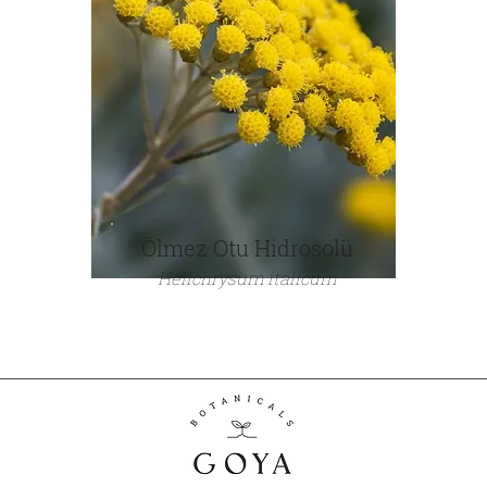
Ölmez Otu Hidrosolü
Helichrysum italicum