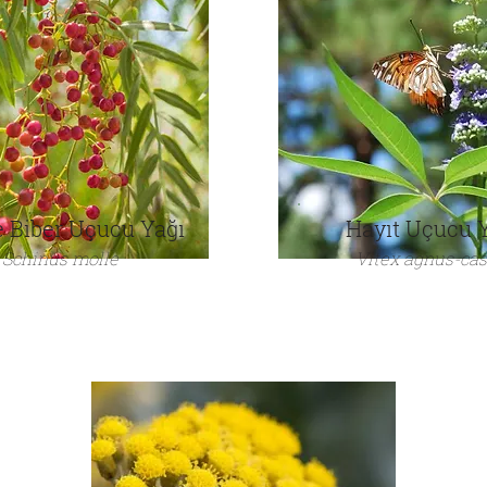
 Biber Uçucu Yağı
Hayıt Uçucu 
Schinus molle
Vitex agnus-cas