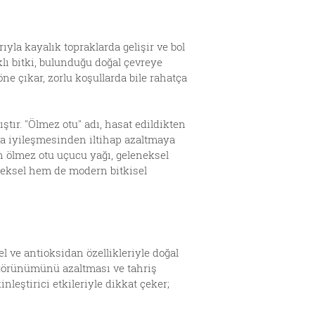
ıyla kayalık topraklarda gelişir ve bol
klı bitki, bulunduğu doğal çevreye
ne çıkar, zorlu koşullarda bile rahatça
ştır. "Ölmez otu" adı, hasat edildikten
ra iyileşmesinden iltihap azaltmaya
n ölmez otu uçucu yağı, geleneksel
eneksel hem de modern bitkisel
 ve antioksidan özellikleriyle doğal
n görünümünü azaltması ve tahriş
nleştirici etkileriyle dikkat çeker;