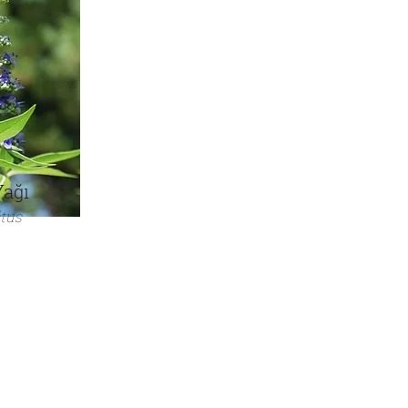
Yağı
tus