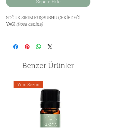
Sepete Ekle
SOĞUK SIKIM KUŞBURNU ÇEKİRDEĞİ
YAĞI
(Rosa canina)
Benzer Ürünler
Yeni Sezon
Yeni Ürün