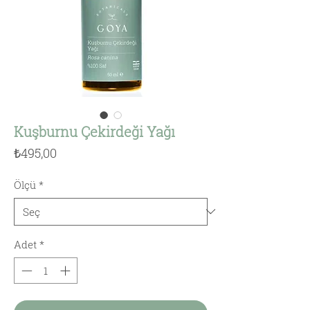
Kuşburnu Çekirdeği Yağı
Fiyat
₺495,00
Ölçü
*
Adet
*