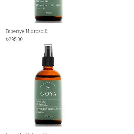
Biberiye Hidrosolü
Fiyat
₺295,00