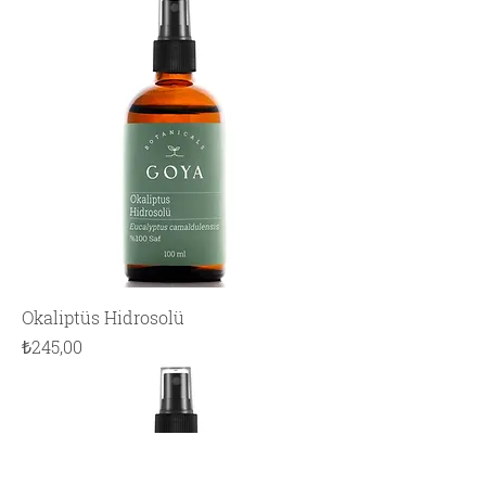
Okaliptüs Hidrosolü
Fiyat
₺245,00