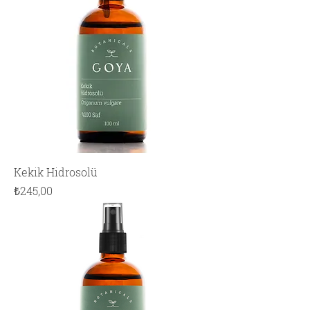
Kekik Hidrosolü
Fiyat
₺245,00