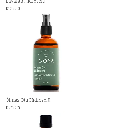
Lavanta Hidrosolü
Fiyat
₺295,00
Ölmez Otu Hidrosolü
Fiyat
₺295,00