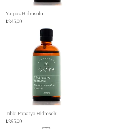
Yarpuz Hidrosolü
Fiyat
₺245,00
Tıbbi Papatya Hidrosolü
Fiyat
₺295,00