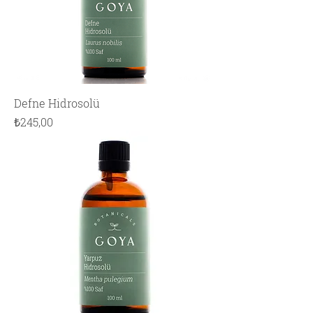
Defne Hidrosolü
Fiyat
₺245,00