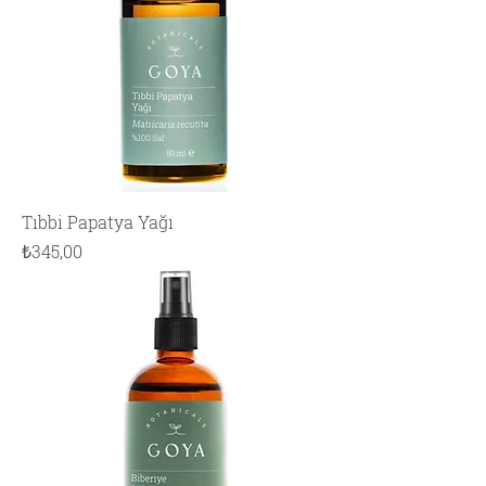
Tıbbi Papatya Yağı
Fiyat
₺345,00