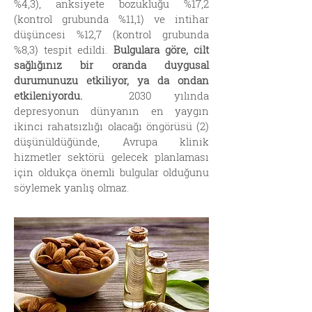
%4,3), anksiyete bozukluğu %17,2
(kontrol grubunda %11,1) ve intihar
düşüncesi %12,7 (kontrol grubunda
%8,3) tespit edildi.
Bulgulara göre, cilt
sağlığınız bir oranda duygusal
durumunuzu etkiliyor, ya da ondan
etkileniyordu.
2030 yılında
depresyonun dünyanın en yaygın
ikinci rahatsızlığı olacağı öngörüsü (2)
düşünüldüğünde, Avrupa klinik
hizmetler sektörü gelecek planlaması
için oldukça önemli bulgular olduğunu
söylemek yanlış olmaz.