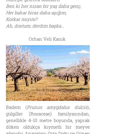
Ben ki her nisan bir yaş daha genç,
Her bahar biraz daha aşığım;
Korkar mıyım?
Ah, dostum, derdim başka...
Orhan Veli Kanık
Badem (
Prunus amygdalus dulcis
),
gülgiller (Rosaceae) familyasından,
genellikle 4-10 metre boyunda, yaprak
döken oldukça kıymetli bir meyve
ağacıdır. Anavatanı Orta Doğu ve Güney