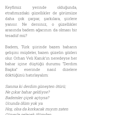
Keyfimiz yerinde olduğunda,
etrafımızdaki güzellikler de görümüze
daha çok çarpar, şarkılara, şiirlere
yansır. Ne dersiniz, o güzellikler
arasında badem ağacının da olması bir
tesadüf mü?
Badem, Türk şiirinde bazen baharın
gelişini müjdeler, bazen güzelin gözleri
olur. Orhan Veli Kanık’ın neredeyse her
bahar içine düştüğü durumu “Derdim
Başka” eserinde nasıl dizelere
döktüğünü hatırlayalım:
Sanma ki derdim güneşten ötürü;
Ne çıkar bahar geldiyse?
Bademler çiçek açtıysa?
Ucunda ölüm yok ya.
Hoş, olsa da korkacak mıyım zaten
Güneşle gelecek ölümden